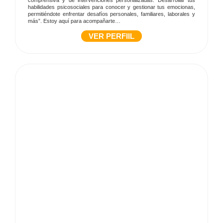
comprensiva y de intervenciones personalizadas. Desarrollar tus
habilidades psicosociales para conocer y gestionar tus emocionas,
permitiéndote enfrentar desafíos personales, familiares, laborales y
más”. Estoy aquí para acompañarte…
VER PERFIIL