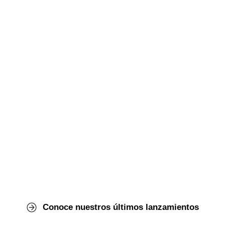
Queremos transformar la manera
en que accedemos a la salud metal.
Conoce nuestros últimos lanzamientos