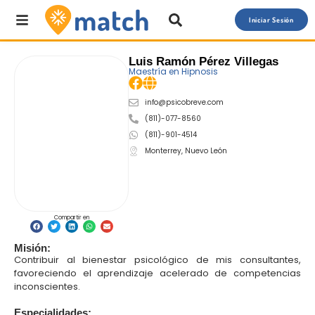
Iniciar Sesión
Luis Ramón Pérez Villegas
Maestría en Hipnosis
info@psicobreve.com
(811)-077-8560
(811)-901-4514
Monterrey, Nuevo León
Compartir en
Misión:
Contribuir al bienestar psicológico de mis consultantes,
favoreciendo el aprendizaje acelerado de competencias
inconscientes.
Especialidades: