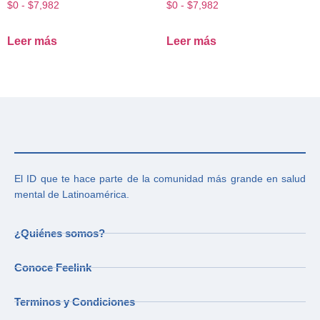
$
0
-
$
7,982
$
0
-
$
7,982
Leer más
Leer más
El ID que te hace parte de la comunidad más grande en salud
mental de Latinoamérica.
¿Quiénes somos?
Conoce Feelink
Terminos y Condiciones